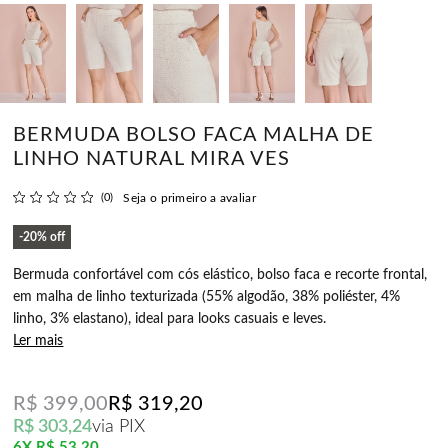
BERMUDA BOLSO FACA MALHA DE
LINHO NATURAL MIRA VES
(0)
Seja o primeiro a avaliar
20%
off
Bermuda confortável com cós elástico, bolso faca e recorte frontal,
em malha de linho texturizada (55% algodão, 38% poliéster, 4%
linho, 3% elastano), ideal para looks casuais e leves.
Ler mais
R$ 399,00
R$ 319,20
R$ 303,24
via PIX
6X
R$ 53,20