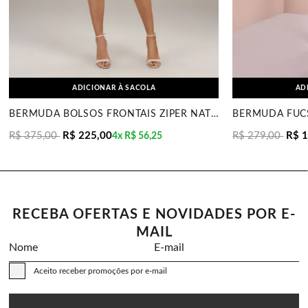
ADICIONAR À SACOLA
AD
BERMUDA BOLSOS FRONTAIS ZÍPER NATURAL MIRA VEST
R$ 375,00
R$ 225,00
R$ 279,00
R$ 
4x
R$ 56,25
RECEBA OFERTAS E NOVIDADES POR E-
MAIL
Nome
E-mail
Aceito receber promoções por e-mail