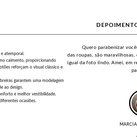
DEPOIMENTO
te maravilhosas amei o mimo
Quero parabenizar vocês
 e atemporal.
o carinho :)
das roupas, são maravilhosas, 
imo caimento, proporcionando
igual da foto lindo. Amei, em 
otões reforçam o visual clássico e
pa
 ombreiras garantem uma modelagem
e ao design.
forto e melhor vestibilidade.
iferentes ocasiões.
ELAS
MARCIA