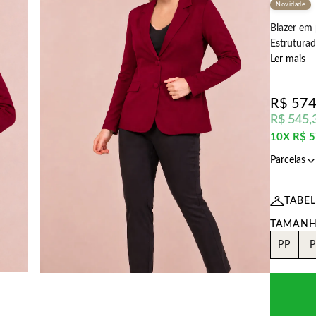
Novidade
Blazer em 
Estruturado
Ler mais
R$ 574
R$ 545,
10X
R$ 5
TABE
PP
P