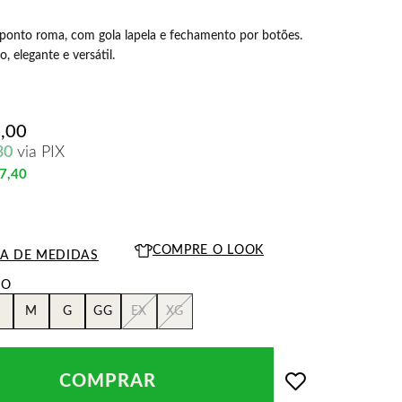
ponto roma, com gola lapela e fechamento por botões.
, elegante e versátil.
,00
30
via PIX
7,40
COMPRE O LOOK
LA DE MEDIDAS
M
G
GG
EX
XG
COMPRAR