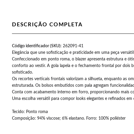
DESCRIÇÃO COMPLETA
as aumentou a minha
Código identificador (SKU):
Recebi minhas camisetas simplesmen
262091-41
Elegância que une sofisticação e praticidade em uma peça versátil
ia quando abro a
também. Gratidão pel
Confeccionado em ponto roma, o blazer apresenta estrutura e ót
.
conforto ao vestir. A gola lapela e o fechamento frontal por dois b
sofisticado.
Os recortes verticais frontais valorizam a silhueta, enquanto as
estruturada. Os bolsos embutidos com pala agregam funcionalidad
Conta com acabamento interno em forro, proporcionando mais con
Uma escolha versátil para compor looks elegantes e refinados em d
EDVANÊ DORN
Tecido: Ponto roma
Composição: 94% viscose; 6% elastano. Forro: 100% poliéster