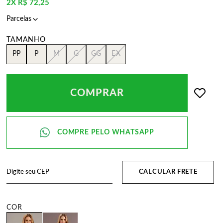
2X
R$ 72,25
PP
P
M
G
GG
EX
COMPRAR
CALCULAR FRETE