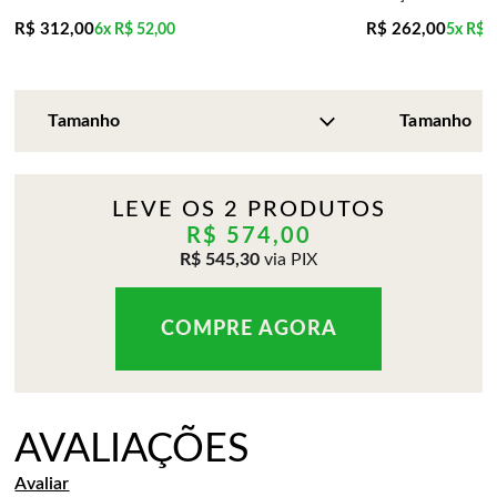
R$ 312,00
R$ 262,00
6x
R$ 52,00
5x
R$ 5
LEVE OS 2 PRODUTOS
R$ 574,00
R$ 545,30
via PIX