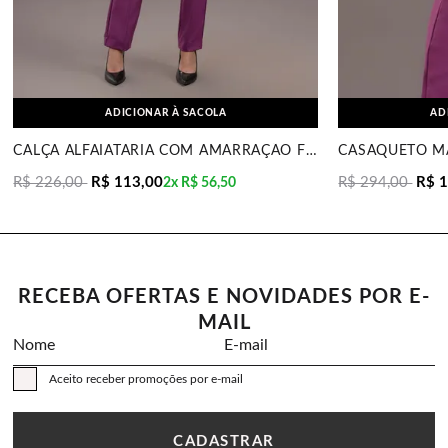
ADICIONAR À SACOLA
AD
CALÇA ALFAIATARIA COM AMARRAÇÃO FUCSIA MIRA VEST
R$ 226,00
R$ 113,00
R$ 294,00
R$ 
2x
R$ 56,50
RECEBA OFERTAS E NOVIDADES POR E-
MAIL
Nome
E-mail
Aceito receber promoções por e-mail
CADASTRAR