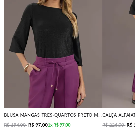
BLUSA MANGAS TRÊS-QUARTOS PRETO MIRA VEST
R$ 194,00
R$ 97,00
R$ 226,00
R$ 1
1x
R$ 97,00