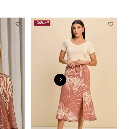
36%
off