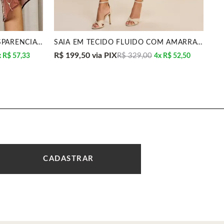
BLUSA MANGA 3/4 EM TRANSPARÊNCIA FLUIDA MIRA VEST
SAIA EM TECIDO FLUIDO COM AMARRAÇÃO FRONTAL MIRA V
R$ 199,50
via PIX
R$
R$ 329,00
x
R$ 57,33
4x
R$ 52,50
CADASTRAR