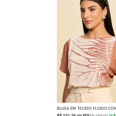
R$ 151,24
via PIX
R$ 199,00
3x
R