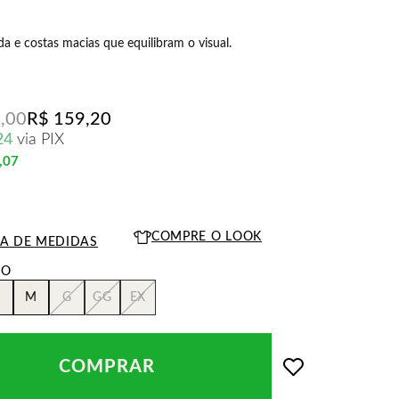
ida e costas macias que equilibram o visual.
,00
R$ 159,20
24
via PIX
,07
COMPRE O LOOK
LA DE MEDIDAS
M
G
GG
EX
COMPRAR