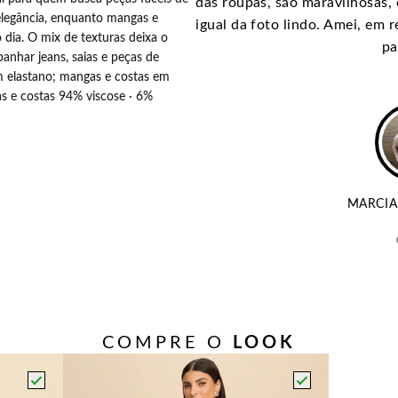
o carinho :)
das roupas, são maravilhosas, 
 elegância, enquanto mangas e
igual da foto lindo. Amei, em 
 dia. O mix de texturas deixa o
pa
panhar jeans, saias e peças de
com elastano; mangas e costas em
as e costas 94% viscose · 6%
ELAS
MARCIA
COMPRE O
LOOK