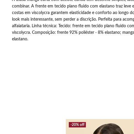
ia quando abro a
também. Gratidão pel
combinar. A frente em tecido plano fluido com elastano traz leve
.
costas em viscolycra garantem elasticidade e conforto ao longo do
look mais interessante, sem perder a discrição. Perfeita para acom
alfaiataria. Linha técnica: Tecido: frente em tecido plano fluido 
viscolycra. Composição: frente 92% poliéster · 8% elastano; mang
elastano.
EDVANÊ DORN
20%
off