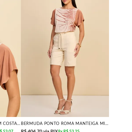
BLUSA EM TECIDO FLUIDO COM COSTAS EM VISCOLYCRA MI
BERMUDA PONTO ROMA MANTEIGA MIRA VEST
R$ 404,70
via PIX
$ 53,07
8x
R$ 53,25