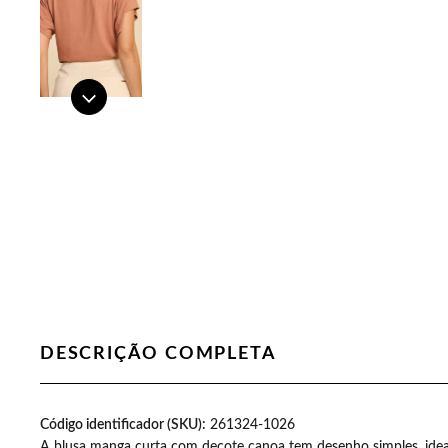
DESCRIÇÃO COMPLETA
as aumentou a minha
Código identificador (SKU):
Recebi minhas camisetas simplesmen
261324-1026
A blusa manga curta com decote canoa tem desenho simples, idea