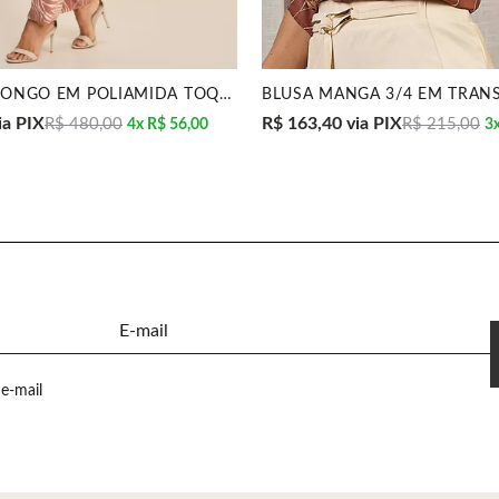
MACACÃO LONGO EM POLIAMIDA TOQUE DE SEDA MIRA VEST
ia PIX
R$ 163,40
via PIX
R$ 480,00
R$ 215,00
4x
R$ 56,00
3
E-mail
e-mail