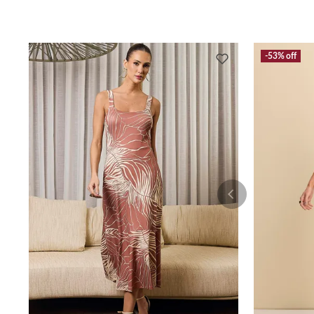
53%
off