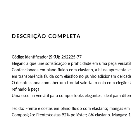
DESCRIÇÃO COMPLETA
as aumentou a minha
Código identificador (SKU):
Recebi minhas camisetas simplesmen
262225-77
Elegância que une sofisticação e praticidade em uma peça versátil
ia quando abro a
também. Gratidão pel
Confeccionada em plano fluido com elastano, a blusa apresenta l
.
em transparência fluida com elástico no punho adicionam delicad
O decote canoa com abertura frontal valoriza o colo com elegân
refinado à peça.
Uma escolha versátil para compor looks elegantes, ideal para difer
Tecido: Frente e costas em plano fluido com elastano; mangas em 
Composição: Frente/costas 92% poliéster; 8% elastano. Mangas: 1
EDVANÊ DORN