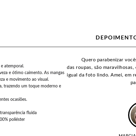
DEPOIMENTO
te maravilhosas amei o mimo
Quero parabenizar vocês
 e atemporal.
o carinho :)
das roupas, são maravilhosas, 
eveza e ótimo caimento. As mangas
igual da foto lindo. Amei, em 
eza e movimento ao visual.
pa
cia, trazendo um toque moderno e
entes ocasiões.
transparência fluida
00% poliéster
ELAS