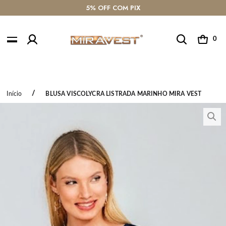
TROCA GRÁTIS
COMPRE COM AJUDA PELO W
0
Início
BLUSA VISCOLYCRA LISTRADA MARINHO MIRA VEST