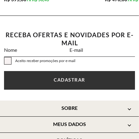
7x
R$ 56,43
9x
R$
RECEBA OFERTAS E NOVIDADES POR E-
MAIL
Nome
E-mail
Aceito receber promoções por e-mail
CADASTRAR
SOBRE
MEUS DADOS