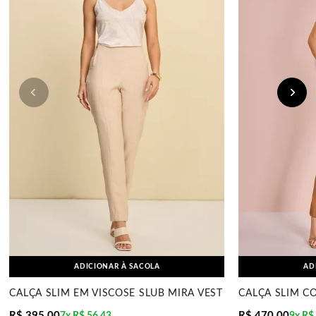
ADICIONAR À SACOLA
AD
CALÇA SLIM EM VISCOSE SLUB MIRA VEST
R$ 395,00
R$ 470,00