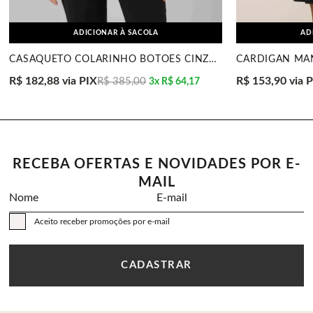
ADICIONAR À SACOLA
AD
CASAQUETO COLARINHO BOTÕES CINZA OFF MIRA VEST
R$ 182,88
via PIX
R$ 153,90
via 
R$ 385,00
3x
R$ 64,17
RECEBA OFERTAS E NOVIDADES POR E-
MAIL
Nome
E-mail
Aceito receber promoções por e-mail
CADASTRAR