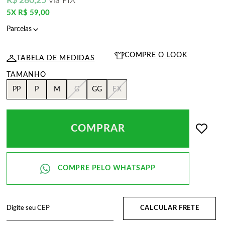
R$ 280,25
via PIX
5X
R$ 59,00
COMPRE O LOOK
TABELA DE MEDIDAS
PP
P
M
G
GG
EX
COMPRAR
CALCULAR FRETE