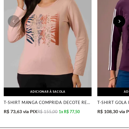
ADICIONAR À SACOLA
AD
T-SHIRT MANGA COMPRIDA DECOTE REDONDO ROSE MIRA VE
R$ 73,63
via PIX
R$ 108,30
via 
R$ 155,00
1x
R$ 77,50