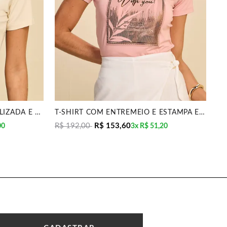
T-SHIRT COM ESTAMPA METALIZADA E BORDADO MANUAL MI
T-SHIRT COM ENTREMEIO E ESTAMPA EM FOIL RELEVO MIR
R$ 192,00
R$ 153,60
R$
00
3x
R$ 51,20