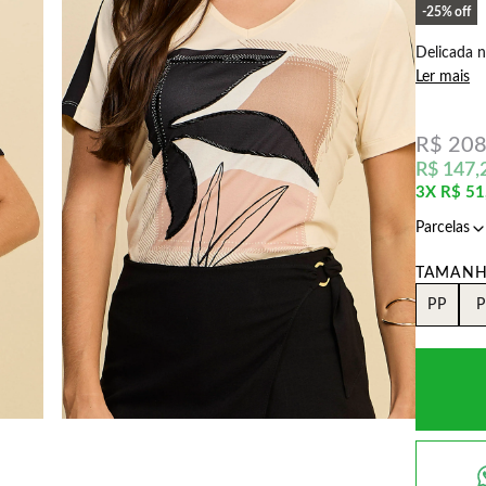
25%
off
Delicada n
Ler mais
R$ 208
R$ 147,
3X
R$ 51
PP
P