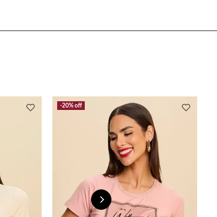
20%
off