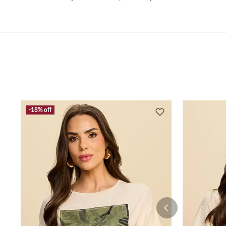
18%
off