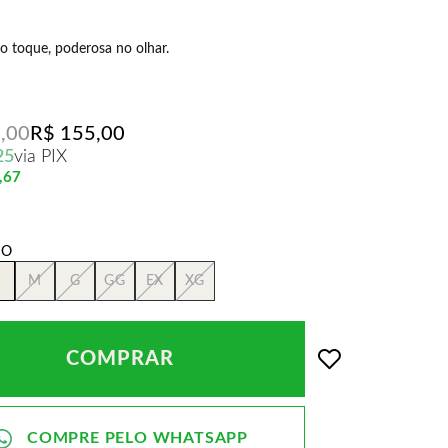
o toque, poderosa no olhar.
,00
R$ 155,00
25
via PIX
,67
M
G
GG
EX
XG
COMPRAR