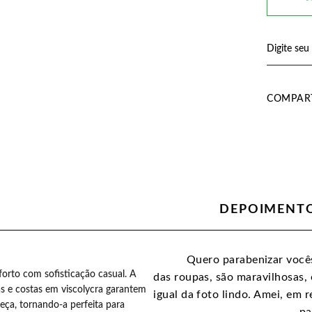
COMPART
DEPOIMENTO
te maravilhosas amei o mimo
Quero parabenizar vocês
orto com sofisticação casual. A
o carinho :)
das roupas, são maravilhosas, 
 e costas em viscolycra garantem
igual da foto lindo. Amei, em 
eça, tornando-a perfeita para
pa