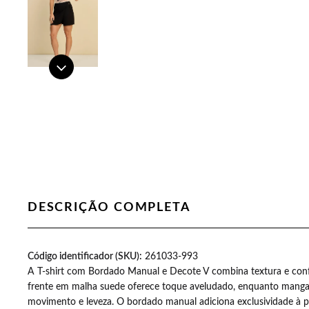
DESCRIÇÃO COMPLETA
as aumentou a minha
Código identificador (SKU):
Recebi minhas camisetas simplesmen
261033-993
A T-shirt com Bordado Manual e Decote V combina textura e conf
ia quando abro a
também. Gratidão pel
frente em malha suede oferece toque aveludado, enquanto mangas
.
movimento e leveza. O bordado manual adiciona exclusividade à p