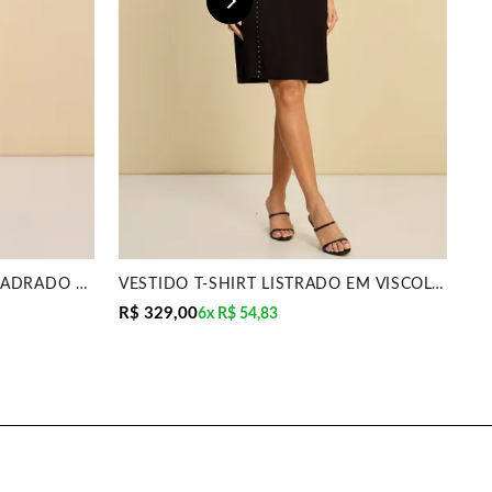
VESTIDO LONGO DECOTE QUADRADO PRETO MIRA VEST
VESTIDO T-SHIRT LISTRADO EM VISCOLYCRA MIRA VEST
R$ 329,00
R$
6x
R$ 54,83