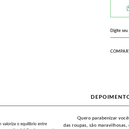
COMPART
DEPOIMENTO
te maravilhosas amei o mimo
Quero parabenizar vocês
aloriza o equilíbrio entre
o carinho :)
das roupas, são maravilhosas, 