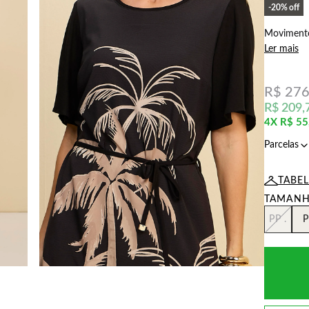
20%
off
Movimento 
Ler mais
R$ 276
R$ 209,
4X
R$ 55
TABE
PP .
P