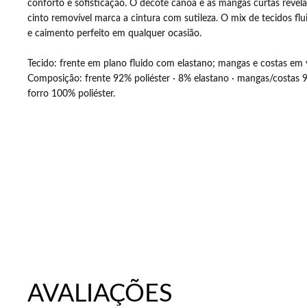
conforto e sofisticação. O decote canoa e as mangas curtas revel
.
cinto removível marca a cintura com sutileza. O mix de tecidos flu
e caimento perfeito em qualquer ocasião.
Tecido: frente em plano fluido com elastano; mangas e costas em 
Composição: frente 92% poliéster · 8% elastano · mangas/costas 
forro 100% poliéster.
EDVANÊ DORN