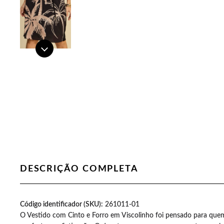
DESCRIÇÃO COMPLETA
as aumentou a minha
Código identificador (SKU):
Recebi minhas camisetas simplesmen
261011-01
O Vestido com Cinto e Forro em Viscolinho foi pensado para quem v
ia quando abro a
também. Gratidão pel