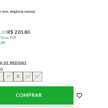
leve, elegância natural.
,00
R$ 220,80
76
via PIX
,20
LA DE MEDIDAS
M
G
GG
EX
COMPRAR