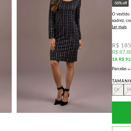
50%
off
O vestido
xadrez, c
Ler mais
R$ 185
R$ 87,8
1X
R$ 92
EX .
P