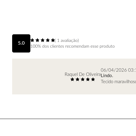
(
1
avaliação)
5.0
100% dos clientes recomendam esse produto
06/04/2026 03:
Raquel De Oliveira
Lindo.
Tecido maravilhoso