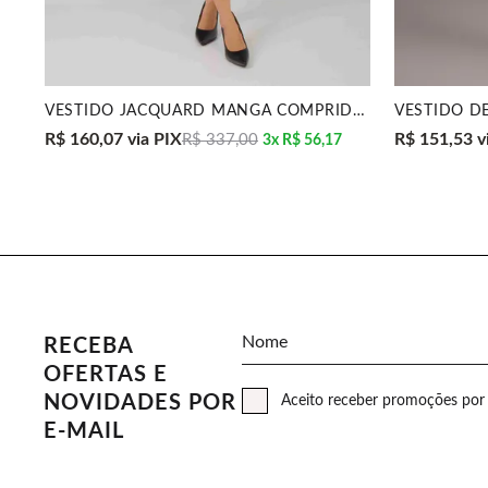
VESTIDO JACQUARD MANGA COMPRIDA CINZA/OFF MIRA VES
R$ 160,07
via PIX
R$ 151,53
v
R$ 337,00
3x
R$ 56,17
Nome
RECEBA
OFERTAS E
NOVIDADES POR
Aceito receber promoções por 
E-MAIL