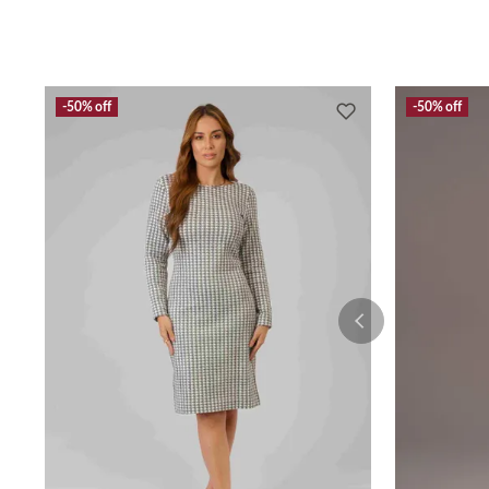
50%
off
50%
off