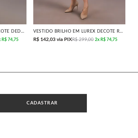
VESTIDO MANGA LONGA DECOTE DEDONDO PRETO MIRA VEST
VESTIDO BRILHO EM LUREX DECOTE REDONDO PRETO MIRA
R$ 142,03
via PIX
R$
R$ 299,00
x
R$ 74,75
2x
R$ 74,75
CADASTRAR