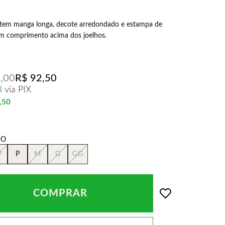
 tem manga longa, decote arredondado e estampa de
om comprimento acima dos joelhos.
,00
R$ 92,50
8
via PIX
,50
P
P
M
G
GG
COMPRAR