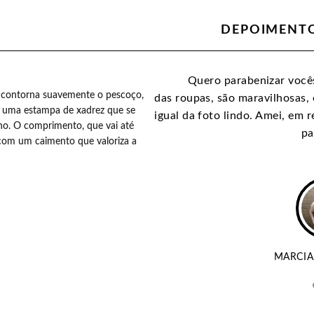
DEPOIMENTO
te maravilhosas amei o mimo
Quero parabenizar vocês
contorna suavemente o pescoço, 
o carinho :)
das roupas, são maravilhosas, 
 uma estampa de xadrez que se 
igual da foto lindo. Amei, em 
o. O comprimento, que vai até 
pa
 com um caimento que valoriza a 
ELAS
MARCIA