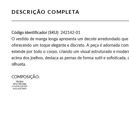
DESCRIÇÃO COMPLETA
as aumentou a minha
Código identificador (SKU):
Recebi minhas camisetas simplesmen
242142-01
O vestido de manga longa apresenta um decote arredondado que 
ia quando abro a
também. Gratidão pel
oferecendo um toque elegante e discreto. A peça é adornada com
.
estende por todo o corpo, criando um visual estruturado e modern
acima dos joelhos, destaca as pernas de forma sutil e sofisticada,
silhueta.
COMPOSIÇÃO:
EDVANÊ DORN